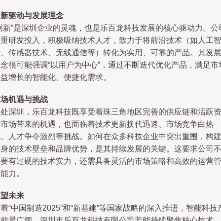
创新驱动与发展理念
“创新”是深圳企业的灵魂，也是乐百龙科技发展的核心驱动力。公
注重研发投入，积极吸纳技术人才，致力于将前沿技术（如人工
能、传感器技术、无线通信等）转化为实用、可靠的产品。其发
理念很可能强调“以用户为中心”，通过不断迭代优化产品，满足市
日益增长的智能化、便捷化需求。
市场机遇与挑战
身处深圳，乐百龙科技既享受着珠三角地区完善的供应链和活跃
本市场带来的机遇，也面临着技术更新换代迅速、市场竞争白热
化、人才争夺激烈等挑战。如何在众多科技企业中突出重围，构
自身的技术壁垒和品牌优势，是其持续发展的关键。这要求公司
仅要有过硬的技术实力，还需具备灵活的市场策略和高效的运营
理能力。
展望未来
着“中国制造2025”和“新基建”等国家战略的深入推进，智能科技
业前景广阔。深圳市乐百龙科技有限公司若能持续聚焦核心技术